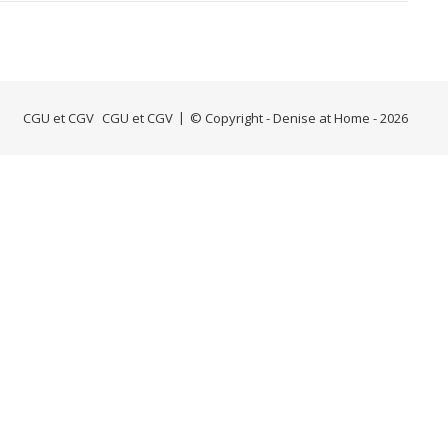
CGU et CGV
CGU et CGV
© Copyright - Denise at Home - 2026